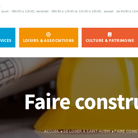
e
0, jeudi : 08h30 à 12h30, vendredi : 08h30 à 12h30 et 13h30 à 16h30, samedi : de 9h00 à 11
RVICES
LOISIRS & ASSOCIATIONS
CULTURE & PATRIMOINE
Faire constr
ACCUEIL
»
SE LOGER À SAINT-AUBIN
»
FAIRE CONS