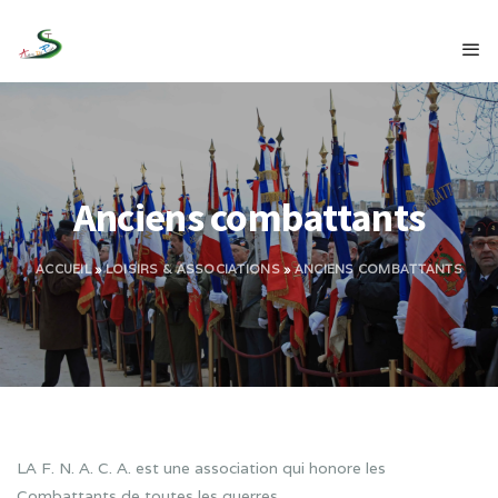
Anciens combattants
ACCUEIL
»
LOISIRS & ASSOCIATIONS
»
ANCIENS COMBATTANTS
LA F. N. A. C. A. est une association qui honore les
Combattants de toutes les guerres.